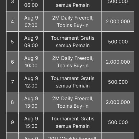
3
500.000
06:00
semua Pemain
Aug 9
2M Daily Freeroll,
4
2.000.000
07:00
Tcoins Buy-in
Aug 9
Tournament Gratis
5
500.000
09:00
semua Pemain
Aug 9
2M Daily Freeroll,
6
2.000.000
10:00
Tcoins Buy-in
Aug 9
Tournament Gratis
7
500.000
12:00
semua Pemain
Aug 9
2M Daily Freeroll,
8
2.000.000
13:00
Tcoins Buy-in
Aug 9
Tournament Gratis
9
500.000
15:00
semua Pemain
Aug 9
20M Weekly Freeroll,